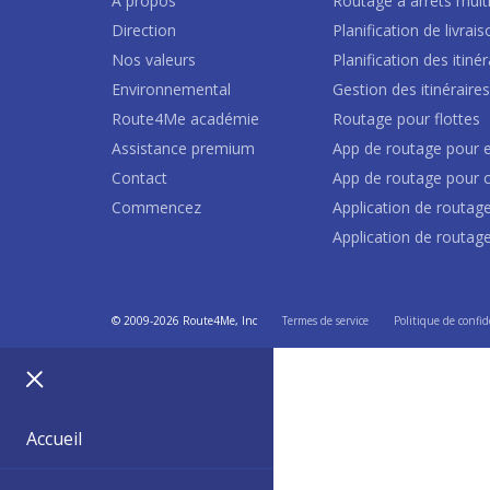
A propos
Routage à arrêts mult
Direction
Planification de livrai
Nos valeurs
Planification des itiné
Environnemental
Gestion des itinéraire
Route4Me académie
Routage pour flottes
Assistance premium
App de routage pour e
Contact
App de routage pour 
Commencez
Application de routag
Application de routag
© 2009-2026 Route4Me, Inc
Termes de service
Politique de confid
Accueil