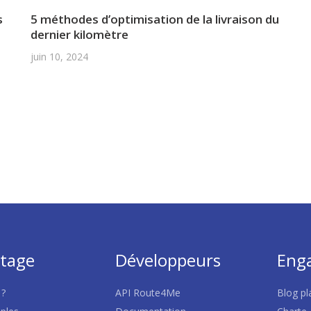
s
5 méthodes d’optimisation de la livraison du
dernier kilomètre
juin 10, 2024
utage
Développeurs
Eng
 ?
API Route4Me
Blog pla