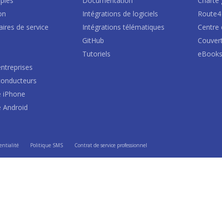
iples
Documentation
Charte 
son
Intégrations de logiciels
Route
raires de service
Intégrations télématiques
Centre 
s
GitHub
Couver
Tutoriels
eBook
ntreprises
conducteurs
e iPhone
e Android
entialité
Politique SMS
Contrat de service professionnel