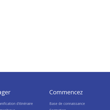
ager
Commencez
nification d'itinéraire
Base de connaissance