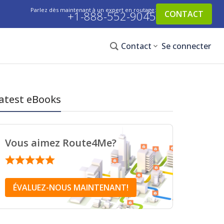
Parlez dès maintenant à un expert en routage:
+1-888-552-9045
CONTACT
Contact
Se connecter
atest eBooks
Vous aimez Route4Me?
ÉVALUEZ-NOUS MAINTENANT!