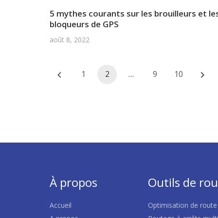
5 mythes courants sur les brouilleurs et le
bloqueurs de GPS
août 8, 2022
Posts
1
2
…
9
10
navigation
À propos
Outils de ro
Accueil
Optimisation de route