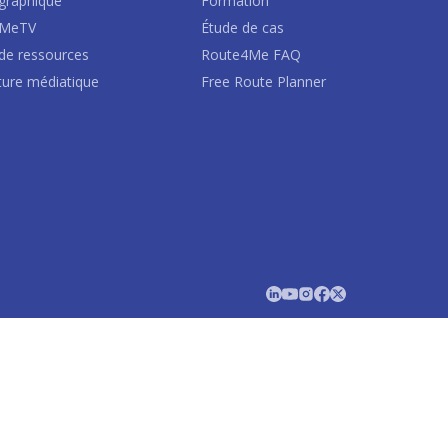
graphique
Formation
4MeTV
Étude de cas
de ressources
Route4Me FAQ
ture médiatique
Free Route Planner
s