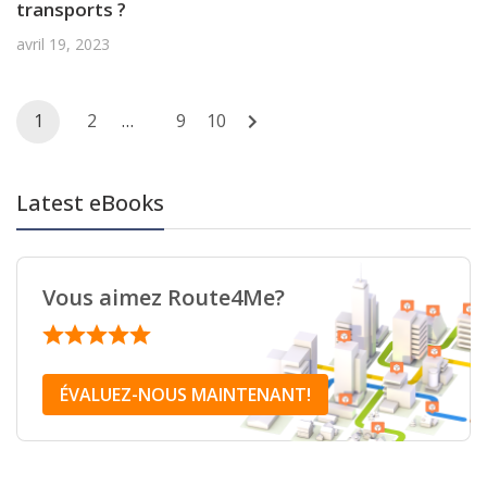
transports ?
avril 19, 2023
Posts
1
2
…
9
10
navigation
Latest eBooks
Vous aimez Route4Me?
ÉVALUEZ-NOUS MAINTENANT!