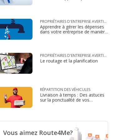
convient-elle?
PROPRIÉTAIRES D'ENTREPRISE AVERTIS
Apprendre à gérer les dépenses
ET VACHES À LAIT
dans votre entreprise de manière
optimale
PROPRIÉTAIRES D'ENTREPRISE AVERTIS
Le routage et la planification
ET VACHES À LAIT
RÉPARTITION DES VÉHICULES
Livraison à temps : Des astuces
sur la ponctualité de vos
chauffeurs
Vous aimez Route4Me?