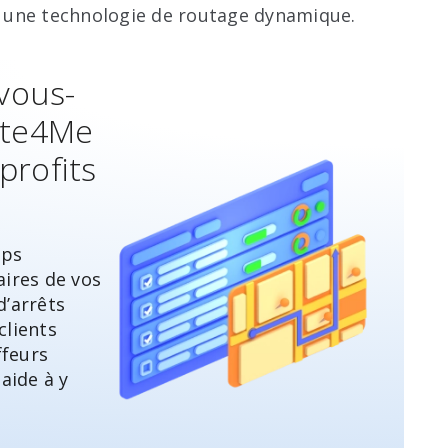
ns une technologie de routage dynamique.
 vous-
te4Me
profits
mps
aires de vos
’arrêts
clients
ffeurs
aide à y