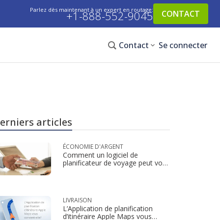
Parlez dès maintenant à un expert en routage:
+1-888-552-9045
CONTACT
Contact
Se connecter
erniers articles
ÉCONOMIE D'ARGENT
Comment un logiciel de
planificateur de voyage peut vous
aider à obtenir une ligne de crédit
LIVRAISON
L’Application de planification
d’itinéraire Apple Maps vous