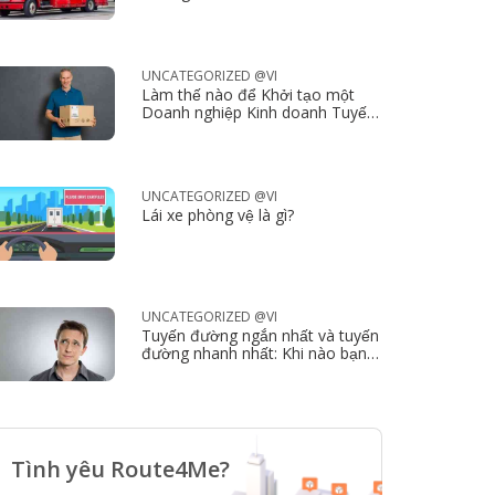
nên tuyệt vời đến như vậy?
UNCATEGORIZED @VI
Làm thế nào để Khởi tạo một
Doanh nghiệp Kinh doanh Tuyến
đường Giao hàng
UNCATEGORIZED @VI
Lái xe phòng vệ là gì?
UNCATEGORIZED @VI
Tuyến đường ngắn nhất và tuyến
đường nhanh nhất: Khi nào bạn
cần đến các loại tuyến đường
khác nhau
Tình yêu Route4Me?