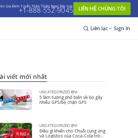
ên Gia Định Tuyến Thân Thiện Ngay Bây Giờ:
+1-888-552-9045
LIÊN HỆ CHÚNG TÔI
Liên lạc
Sign In
ài viết mới nhất
UNCATEGORIZED @VI
5 lầm tưởng phổ biến về bộ gây
nhiễu GPS/bộ chặn GPS
UNCATEGORIZED @VI
Điều gì khiến cho Chuỗi cung ứng
và Logistics của Coca-Cola trở