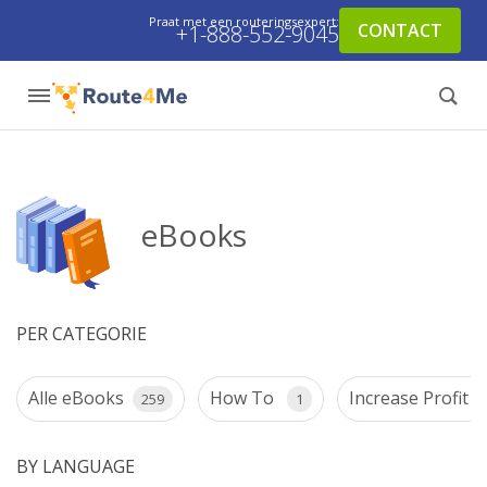
Praat met een routeringsexpert:
CONTACT
+1-888-552-9045
eBooks
PER CATEGORIE
Alle eBooks
How To
Increase Profit
259
1
BY LANGUAGE