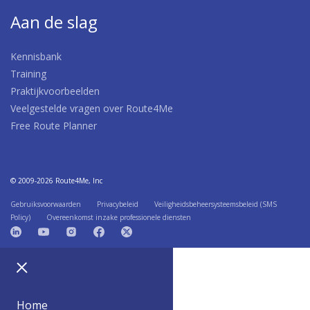
Aan de slag
Kennisbank
Training
Praktijkvoorbeelden
Veelgestelde vragen over Route4Me
Free Route Planner
© 2009-2026 Route4Me, Inc
Gebruiksvoorwaarden
Privacybeleid
Veiligheidsbeheersysteemsbeleid (SMS
Policy)
Overeenkomst inzake professionele diensten
Home