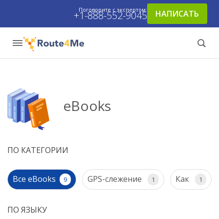
Поговорите с экспертом:
НАПИСАТЬ
+1-888-552-9045
eBooks
ПО КАТЕГОРИИ
Все eBooks
GPS-слежение
Как
9
1
1
ПО ЯЗЫКУ