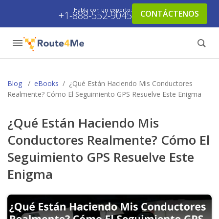
Habla con un experto:
CONTÁCTENOS
+1-888-552-9045
Blog
/
eBooks
/
¿Qué Están Haciendo Mis Conductores
Realmente? Cómo El Seguimiento GPS Resuelve Este Enigma
¿Qué Están Haciendo Mis
Conductores Realmente? Cómo El
Seguimiento GPS Resuelve Este
Enigma